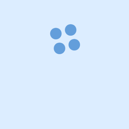
Auktoriserad Hudterapeut
*
SHR – MEDLEM
*
CIDESCO Auktorisation
*
GESÄLLBREV
*Certifierad Laserterapeut –
ASTOMED