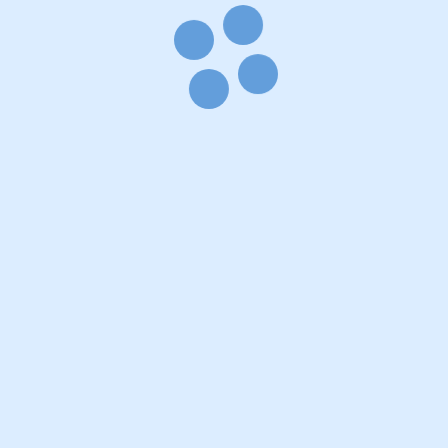
PERSONAL
Jag heter Valeriia och är medlem i Sveriges
Hudterapeuters Riksorganisation (SHR), CIDESCO
certifierad på Gilda Skolan, innehar Gesällbrev.
Certifierad laserterapeut. Innehar